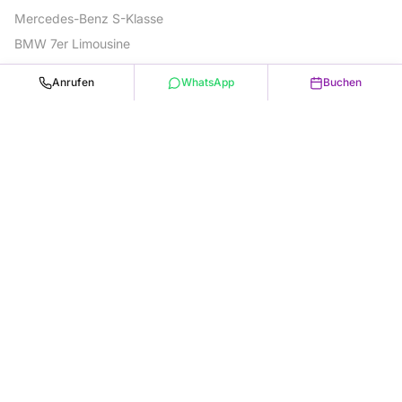
Mercedes-Benz S-Klasse
BMW 7er Limousine
Audi A8
Anrufen
WhatsApp
Buchen
Mercedes-Benz V-Klasse
KONTAKT
+49 176 320 66 865
info@lnchauffeurs.de
München, Dachau, Karlsfeld & Umgebung
©
2026
L&N Chauffeurs & Limousines
. Alle Rechte vorbehalten.
Impressum
Datenschutz
AGB